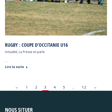
RUGBY : COUPE D’OCCITANIE U16
Actualité
,
La Presse en parle
…
Lire la suite
←
1
2
3
4
5
…
12
→
NOUS SITUER