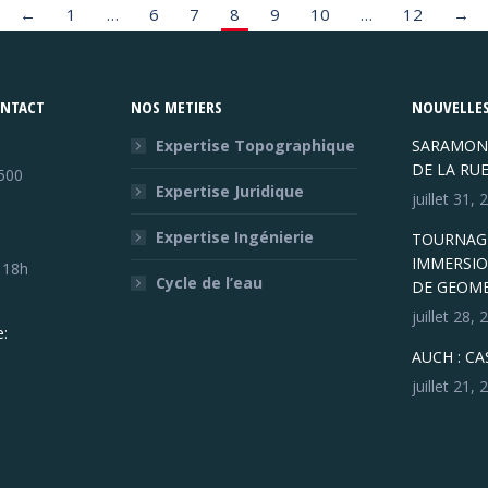
←
1
…
6
7
8
9
10
…
12
→
ONTACT
NOS METIERS
NOUVELLES
Expertise Topographique
SARAMON
DE LA RU
500
Expertise Juridique
juillet 31,
Expertise Ingénierie
TOURNAGE
IMMERSIO
- 18h
Cycle de l’eau
DE GEOM
juillet 28,
:
AUCH : C
juillet 21,