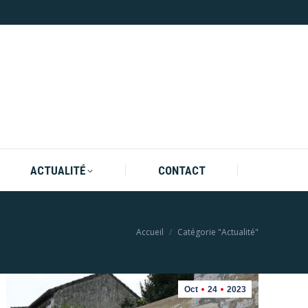
ACTUALITÉ
CONTACT
ACTUALITÉ
CONTACT
Vous êtes ici :
Accueil
Catégorie "Actualité"
Oct
24
2023