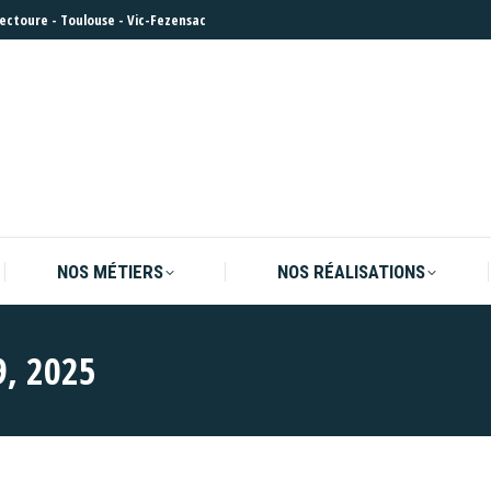
Lectoure
-
Toulouse
-
Vic-Fezensac
NOS MÉTIERS
NOS RÉALISATIONS
NOS MÉTIERS
NOS RÉALISATIONS
, 2025