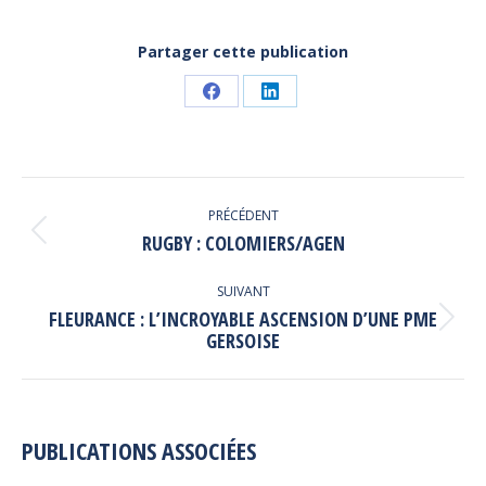
Partager cette publication
Partager
Partager
sur
sur
Facebook
LinkedIn
NAVIGATION
PRÉCÉDENT
ARTICLE
Article
RUGBY : COLOMIERS/AGEN
précédent
:
SUIVANT
FLEURANCE : L’INCROYABLE ASCENSION D’UNE PME
Article
GERSOISE
suivant
:
PUBLICATIONS ASSOCIÉES