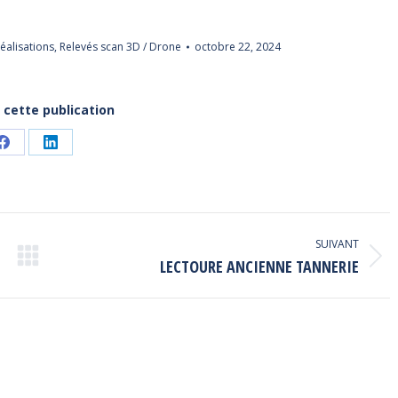
éalisations
,
Relevés scan 3D / Drone
octobre 22, 2024
 cette publication
Partager
Partager
sur
sur
Facebook
LinkedIn
SUIVANT
Article
LECTOURE ANCIENNE TANNERIE
suivant
: