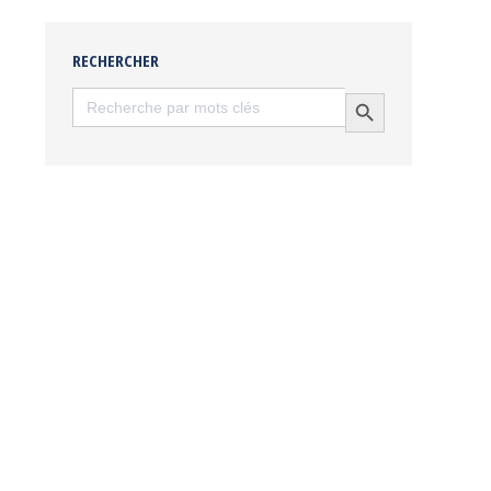
RECHERCHER
Search
Search Button
for: