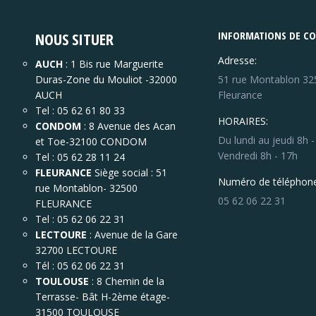
NOUS SITUER
INFORMATIONS DE C
Adresse:
AUCH
: 1 Bis rue Marguerite
Duras-Zone du Mouliot -32000
51 rue Montablon 32
AUCH
Fleurance
Tel : 05 62 61 80 33
HORAIRES:
CONDOM
: 8 Avenue des Acan
Du lundi au jeudi 8h 
et Toe-32100 CONDOM
Vendredi 8h - 17h
Tel : 05 62 28 11 24
FLEURANCE
Siège social : 51
Numéro de téléphone
rue Montablon- 32500
05 62 06 22 31
FLEURANCE
Tel : 05 62 06 22 31
LECTOURE
: Avenue de la Gare
32700 LECTOURE
Tél : 05 62 06 22 31
TOULOUSE
: 8 Chemin de la
Terrasse- Bât H-2ème étage-
31500 TOULOUSE