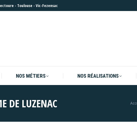
Lectoure
-
Toulouse
-
Vic-Fezensac
NOS MÉTIERS
NOS RÉALISATIONS
NOS MÉTIERS
NOS RÉALISATIONS
ME DE LUZENAC
Vou
Acc