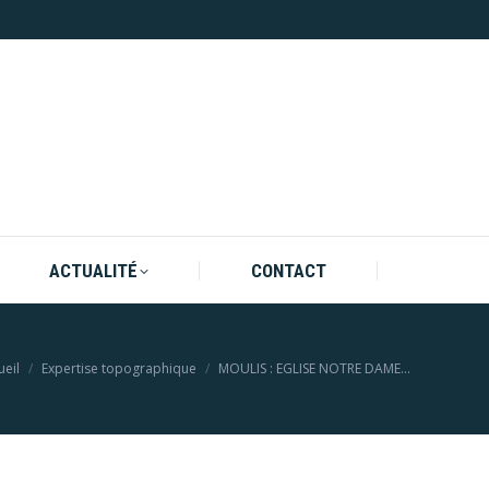
ACTUALITÉ
CONTACT
ACTUALITÉ
CONTACT
s êtes ici :
ueil
Expertise topographique
MOULIS : EGLISE NOTRE DAME…