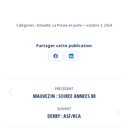
Catégories :
Actualité
,
La Presse en parle
octobre 3, 2024
Partager cette publication
Partager
Partager
sur
sur
Facebook
LinkedIn
NAVIGATION
PRÉCÉDENT
ARTICLE
Article
MAUVEZIN : SOIREE ANNEES 80
précédent
:
SUIVANT
Article
DERBY : ASF/RCA
suivant