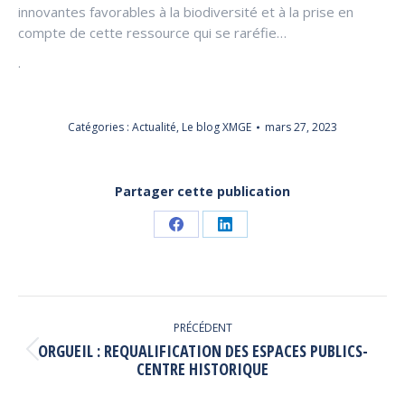
innovantes favorables à la biodiversité et à la prise en
compte de cette ressource qui se raréfie…
.
Catégories :
Actualité
,
Le blog XMGE
mars 27, 2023
Partager cette publication
Partager
Partager
sur
sur
Facebook
LinkedIn
NAVIGATION
PRÉCÉDENT
ARTICLE
ORGUEIL : REQUALIFICATION DES ESPACES PUBLICS-
Article
CENTRE HISTORIQUE
précédent
: