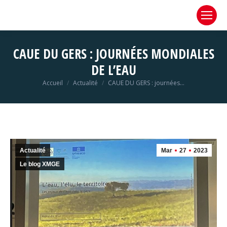
CAUE DU GERS : JOURNÉES MONDIALES
DE L’EAU
Vous êtes ici :
Accueil
Actualité
CAUE DU GERS : journées…
Actualité
Mar
27
2023
Le blog XMGE