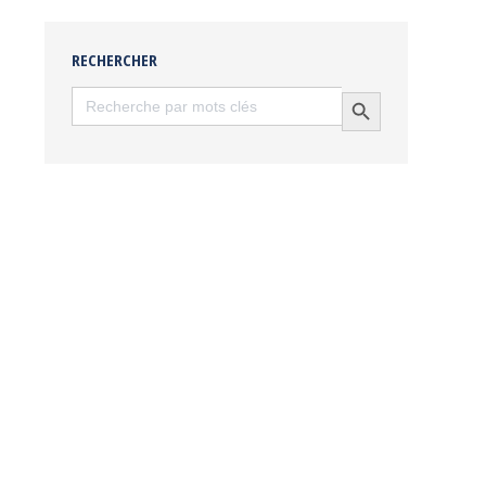
RECHERCHER
Search
Search Button
for: