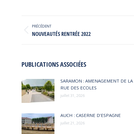
NAVIGATION
PRÉCÉDENT
ARTICLE
Article
NOUVEAUTÉS RENTRÉE 2022
précédent
:
PUBLICATIONS ASSOCIÉES
SARAMON : AMENAGEMENT DE LA
RUE DES ECOLES
juillet 31, 2026
AUCH : CASERNE D’ESPAGNE
juillet 21, 2026