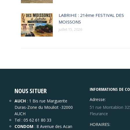
LABRIHE : 21ème FESTIVAL DES
MOISSONS
juillet 15, 2026
NOUS SITUER
INFORMATIONS DE C
Adresse:
AUCH
: 1 Bis rue Marguerite
Duras-Zone du Mouliot -32000
51 rue Montablon 32
AUCH
Fleurance
Tel : 05 62 61 80 33
HORAIRES:
CONDOM
: 8 Avenue des Acan