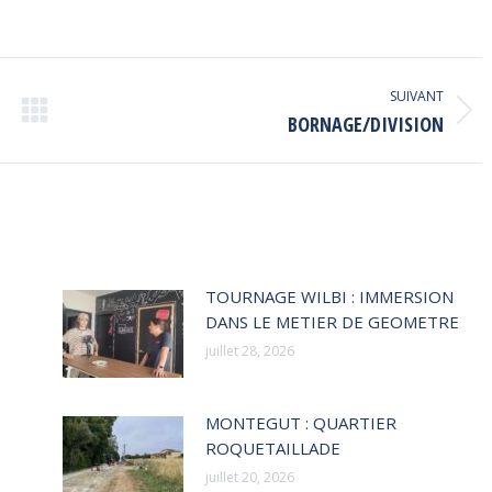
sur
sur
Facebook
LinkedIn
SUIVANT
Article
BORNAGE/DIVISION
suivant
:
TOURNAGE WILBI : IMMERSION
DANS LE METIER DE GEOMETRE
juillet 28, 2026
MONTEGUT : QUARTIER
ROQUETAILLADE
juillet 20, 2026