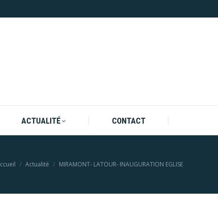
ACTUALITÉ
CONTACT
ACTUALITÉ
CONTACT
ous êtes ici :
ccueil
Actualité
MIRAMONT- LATOUR- INAUGURATION EGLISE