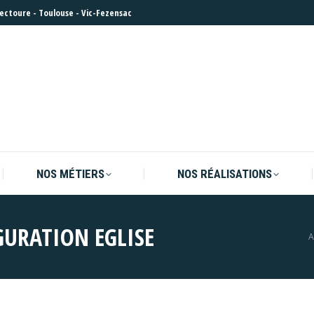
Lectoure
-
Toulouse
-
Vic-Fezensac
NOS MÉTIERS
NOS RÉALISATIONS
NOS MÉTIERS
NOS RÉALISATIONS
URATION EGLISE
V
A